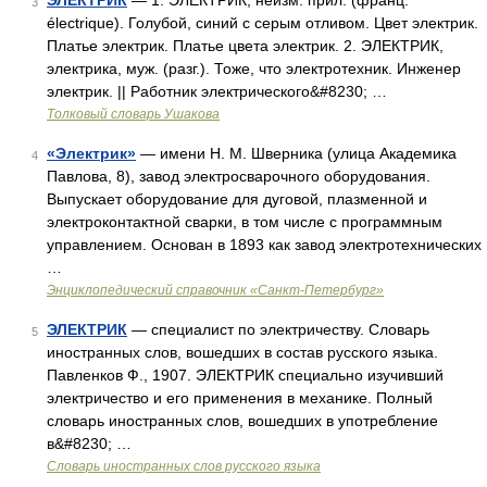
ЭЛЕКТРИК
— 1. ЭЛЕКТРИК, неизм. прил. (франц.
3
électrique). Голубой, синий с серым отливом. Цвет электрик.
Платье электрик. Платье цвета электрик. 2. ЭЛЕКТРИК,
электрика, муж. (разг.). Тоже, что электротехник. Инженер
электрик. || Работник электрического&#8230; …
Толковый словарь Ушакова
«Электрик»
— имени Н. М. Шверника (улица Академика
4
Павлова, 8), завод электросварочного оборудования.
Выпускает оборудование для дуговой, плазменной и
электроконтактной сварки, в том числе с программным
управлением. Основан в 1893 как завод электротехнических
…
Энциклопедический справочник «Санкт-Петербург»
ЭЛЕКТРИК
— специалист по электричеству. Словарь
5
иностранных слов, вошедших в состав русского языка.
Павленков Ф., 1907. ЭЛЕКТРИК специально изучивший
электричество и его применения в механике. Полный
словарь иностранных слов, вошедших в употребление
в&#8230; …
Словарь иностранных слов русского языка