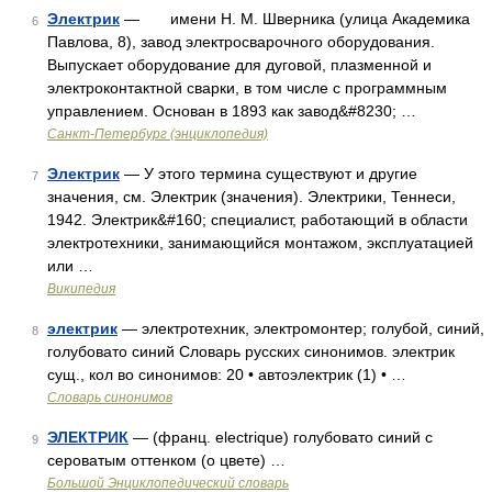
Электрик
— имени Н. М. Шверника (улица Академика
6
Павлова, 8), завод электросварочного оборудования.
Выпускает оборудование для дуговой, плазменной и
электроконтактной сварки, в том числе с программным
управлением. Основан в 1893 как завод&#8230; …
Санкт-Петербург (энциклопедия)
Электрик
— У этого термина существуют и другие
7
значения, см. Электрик (значения). Электрики, Теннеси,
1942. Электрик&#160; специалист, работающий в области
электротехники, занимающийся монтажом, эксплуатацией
или …
Википедия
электрик
— электротехник, электромонтер; голубой, синий,
8
голубовато синий Словарь русских синонимов. электрик
сущ., кол во синонимов: 20 • автоэлектрик (1) • …
Словарь синонимов
ЭЛЕКТРИК
— (франц. electrique) голубовато синий с
9
сероватым оттенком (о цвете) …
Большой Энциклопедический словарь