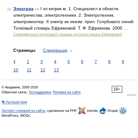
Электрик
— I эл ектрик м. 1. Специалист в области
10
электричества, электротехники. 2. Электротехник,
электромонтер. II электр ик неизм. прил. Голубовато синий.
Толковый словарь Ефремовой. Т. Ф. Ефремова. 2000 …
Современный толковый словарь русского языка Ефремовой
Страницы
Следующая
→
1
2
3
4
5
6
7
8
9
10
11
12
13
© Академик, 2000-2026
18+
Обратная связь:
Техподдержка
,
Реклама на сайте
👣 Путешествия
Экспорт словарей на сайты
, сделанные на PHP,
Joomla,
Drupal,
WordPress, MODx.